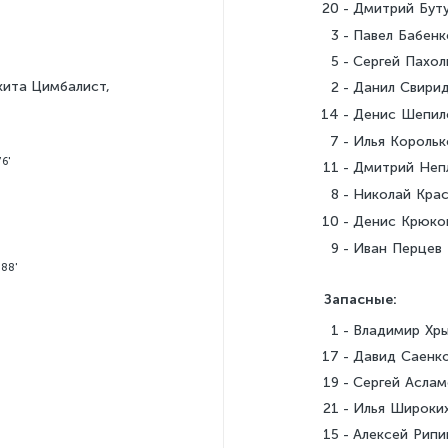
20
Дмитрий Бут
3
Павел Бабенк
5
Сергей Пахо
кита Цимбалист,
2
Данил Свири
14
Денис Шепи
7
Илья Король
6'
11
Дмитрий Не
8
Николай Кра
10
Денис Крюк
9
Иван Перцев
,
88'
Запасные:
1
Владимир Хр
17
Давид Саенк
19
Сергей Аслам
21
Илья Широки
15
Алексей Рипи