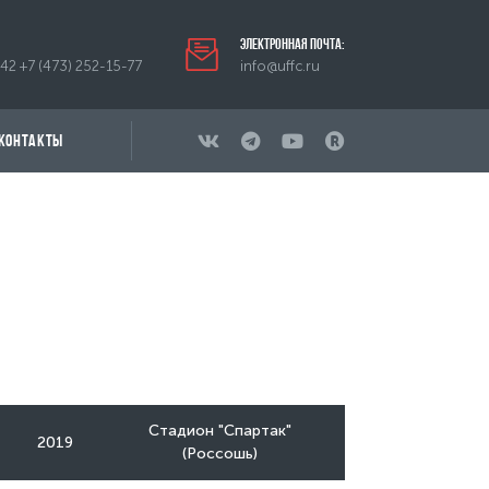
Электронная почта:
-42
+7 (473) 252-15-77
info@uffc.ru
КОНТАКТЫ
Стадион "Спартак"
2019
(Россошь)