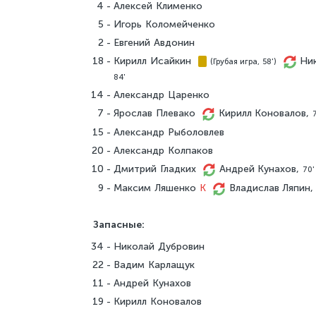
4
Алексей Клименко
5
Игорь Коломейченко
2
Евгений Авдонин
18
Кирилл Исайкин
Ни
(Грубая игра, 58')
84'
14
Александр Царенко
7
Ярослав Плевако
Кирилл Коновалов,
7
15
Александр Рыболовлев
20
Александр Колпаков
10
Дмитрий Гладких
Андрей Кунахов,
70'
9
Максим Ляшенко
K
Владислав Ляпин
Запасные:
34
Николай Дубровин
22
Вадим Карлащук
11
Андрей Кунахов
19
Кирилл Коновалов