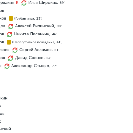
урлакин
K
Илья Широких,
89'
ов
лков
(Грубая игра, 23')
дов
Алексей Рипинский,
89'
лов
Никита Писанкин,
46'
ков
(Неспортивное поведение, 41')
плюев
Сергей Асламов,
81'
сов
Давид Саенко,
63'
ов
Александр Стыцко,
77'
ыкин
о
ов
х
нский