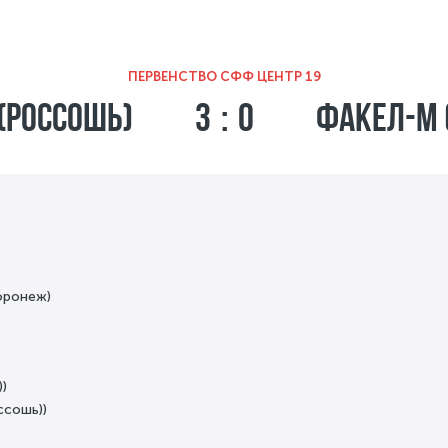
ПЕРВЕНСТВО СФФ ЦЕНТР 19
(Россошь)
3 : 0
Факел-М 
оронеж)
)
ссошь))