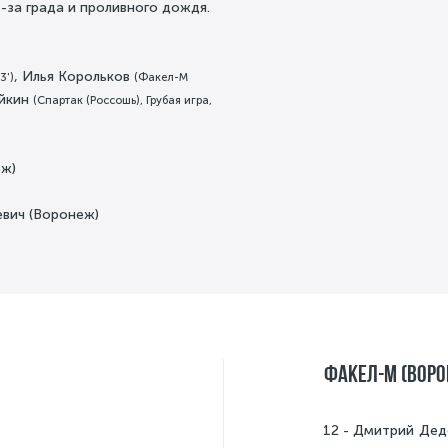
-за града и проливного дождя.
, Илья Корольков
3')
(Факел-М
айкин
(Спартак (Россошь), Грубая игра,
еж)
вич (Воронеж)
Факел-М (Воро
12
Дмитрий Дед