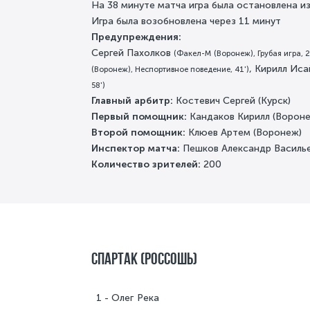
На 38 минуте матча игра была остановлена из
Игра была возобновлена через 11 минут
Предупреждения:
Сергей Пахолков
(Факел-М (Воронеж), Грубая игра, 2
, Кирилл Ис
(Воронеж), Неспортивное поведение, 41')
58')
Главный арбитр:
Костевич Сергей (Курск)
Первый помощник:
Кандаков Кирилл (Ворон
Второй помощник:
Клюев Артем (Воронеж)
Инспектор матча:
Пешков Александр Василье
Количество зрителей:
200
Спартак (Россошь)
1
Олег Река