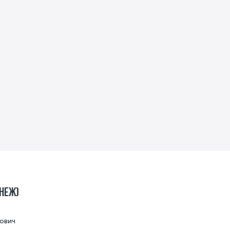
неж)
ович